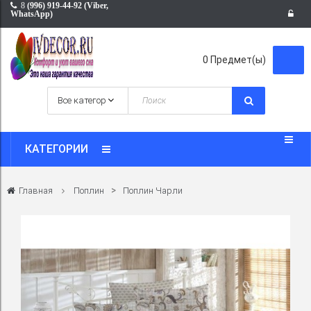
8
(996) 919-44-92 (Viber,
WhatsApp)
0
Предмет(ы)
КАТЕГОРИИ
>
Главная
Поплин
Поплин Чарли