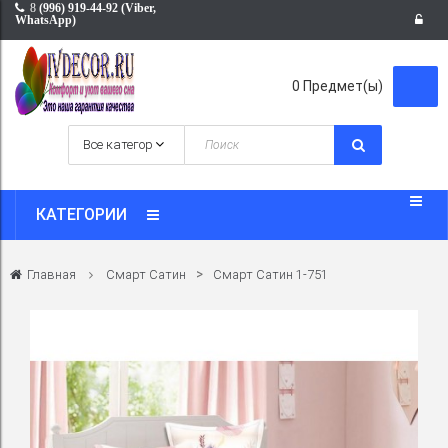
8
(996) 919-44-92 (Viber,
WhatsApp)
0
Предмет(ы)
КАТЕГОРИИ
>
Главная
Смарт Сатин
Смарт Сатин 1-751