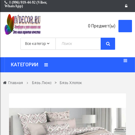
8
(996) 919-44-92 (Viber,
WhatsApp)
0
Предмет(ы)
КАТЕГОРИИ
>
Главная
Бязь Люкс
Бязь Хлопок