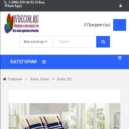
8
(996) 919-44-92 (Viber,
WhatsApp)
0
Предмет(ы)
КАТЕГОРИИ
>
Главная
Бязь Люкс
Бязь 251