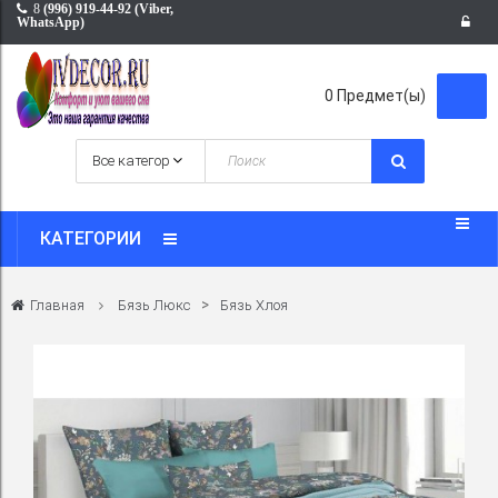
8
(996) 919-44-92 (Viber,
WhatsApp)
0
Предмет(ы)
КАТЕГОРИИ
>
Главная
Бязь Люкс
Бязь Хлоя