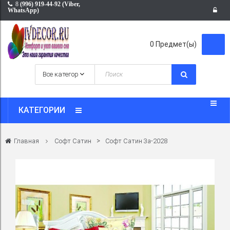
8
(996) 919-44-92 (Viber,
WhatsApp)
0
Предмет(ы)
КАТЕГОРИИ
>
Главная
Софт Сатин
Софт Сатин 3a-2028