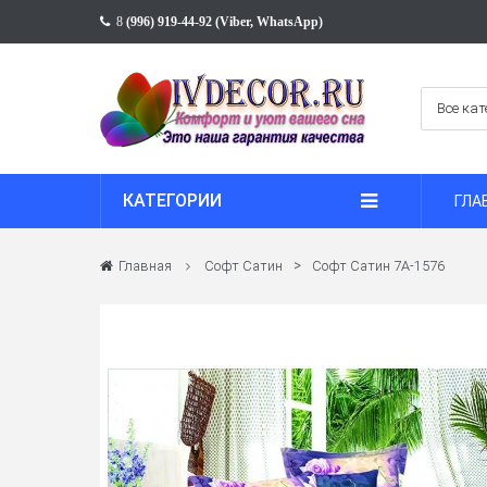
8
(996) 919-44-92 (Viber, WhatsApp)
КАТЕГОРИИ
ГЛА
>
Главная
Софт Сатин
Софт Сатин 7A-1576